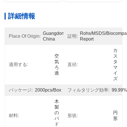
詳細情報
Guangdong, 
Rohs/MSDS/Biocompatib
Place Of Origin:
証明:
China
Report
カ
空
ス
気
タ
適用する:
直径:
ろ
マ
過
イ
ズ
パッケージ:
2000pcs/box
フィルタリング効率:
99.99%
木
製
の
円
材料:
形状:
パ
形
ド