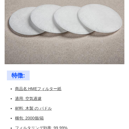
特徴:
商品名:HMEフィルター紙
適用: 空気過濾
材料: 木製 の パドル
梱包: 2000個/箱
フィルタリング効率: 99.99%