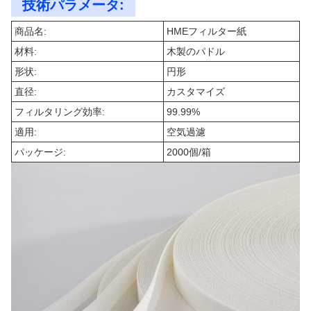
技術パラメータ:
商品名:
HMEフィルター紙
材料:
木製のパドル
形状:
円形
直径:
カスタマイズ
フィルタリング効率:
99.99%
適用:
空気過濾
パッケージ:
2000個/箱