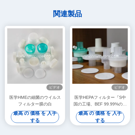
関連製品
ビデオ
ビデオ
医学HMEの細菌のウイルス
医学HEPAフィルター『S中
フィルター膜の白
国の工場、BEF 99.99%の細
菌のウイルスはろ過する
最高 の 価格 を 入手
最高 の 価格 を 入手
する
する