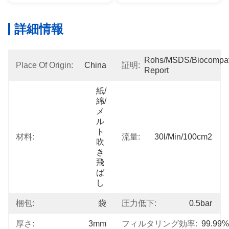
詳細情報
Rohs/MSDS/Biocompatib
Place Of Origin:
China
証明:
Report
紙/
綿/
メ
ル
ト 
材料:
流量:
30l/min/100cm2
吹
き
飛
ば
し
梱包:
袋
圧力低下:
0.5bar
厚さ:
3mm
フィルタリング効率:
99.99%