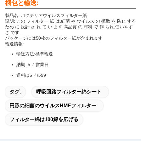
梱包と輸送:
製品名: バクテリアウイルスフィルター紙
説明: この フィルター 紙 は,細菌 や ウイルス の 拡散 を 防止 する
ため に 設計 さ れ て い ます.高品質 の 材料 で 作 られ,使いやす
さ です.
パッケージには50枚のフィルター紙が含まれます
輸送情報:
輸送方法:標準輸送
納期: 5-7 営業日
送料は5ドル99
タグ:
呼吸回路フィルター綿シート
円形の細菌のウイルスHMEフィルター
フィルター綿は100綿を広げる