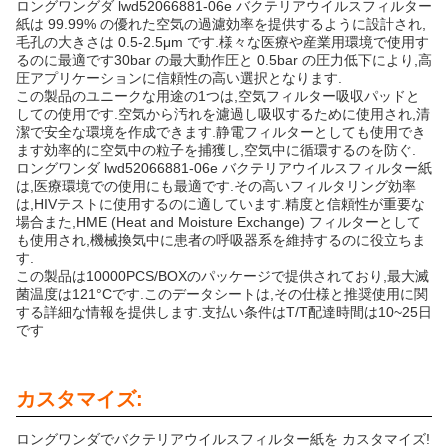
ロングワングダ lwd52066881-06e バクテリアウイルスフィルター
紙は 99.99% の優れた空気の過濾効率を提供するように設計され,
毛孔の大きさは 0.5-2.5μm です.様々な医療や産業用環境で使用す
るのに最適です30bar の最大動作圧と 0.5bar の圧力低下により,高
圧アプリケーションに信頼性の高い選択となります.
この製品のユニークな用途の1つは,空気フィルター吸収パッドと
しての使用です.空気から汚れを濾過し吸収するために使用され,清
潔で安全な環境を作成できます.静電フィルターとしても使用でき
ます効率的に空気中の粒子を捕獲し,空気中に循環するのを防ぐ.
ロングワンダ lwd52066881-06e バクテリアウイルスフィルター紙
は,医療環境での使用にも最適です.その高いフィルタリング効率
は,HIVテストに使用するのに適しています.精度と信頼性が重要な
場合また,HME (Heat and Moisture Exchange) フィルターとして
も使用され,機械換気中に患者の呼吸器系を維持するのに役立ちま
す.
この製品は10000PCS/BOXのパッケージで提供されており,最大滅
菌温度は121°Cです.このデータシートは,その仕様と推奨使用に関
する詳細な情報を提供します.支払い条件はT/T配達時間は10~25日
です
カスタマイズ:
ロングワンダでバクテリアウイルスフィルター紙を カスタマイズ!