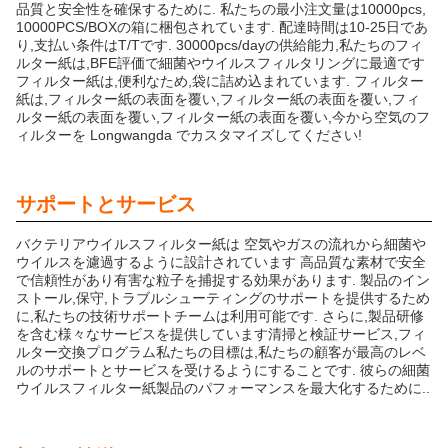
品質と安全性を確保するために. 私たちの最小注文量は10000pcs,
10000PCS/BOXの箱に梱包されています. 配達時間は10-25日であ
り,支払い条件はT/Tです. 30000pcs/dayの供給能力,私たちのフィ
ルター紙は,BFE評価で細菌やウイルスフィルタリングに最適です
フィルター紙は,便利なため,袋に詰め込まれています. フィルター
紙は,フィルター紙の表面を覆い,フィルター紙の表面を覆い,フィ
ルター紙の表面を覆い,フィルター紙の表面を覆い,今から空気のフ
ィルターを Longwangda でカスタマイズしてください!
サポートとサービス
バクテリアウイルスフィルター紙は 空気やガスの流れから細菌や
ウイルスを濾過するように設計されています 高品質な素材で安全
で信頼性があり有害な粒子を捕捉する効果があります. 製品のイン
ストール,保守,トラブルシューティングのサポートを提供するため
に,私たちの技術サポートチームは利用可能です. さらに,製品研修
を含む様々なサービスを提供しています清掃と検証サービス,フィ
ルター交換プログラム私たちの目標は,私たちの顧客が最高のレベ
ルのサポートとサービスを受けるようにすることです. 彼らの細菌
ウイルスフィルター紙製品のパフォーマンスを最大化するために..