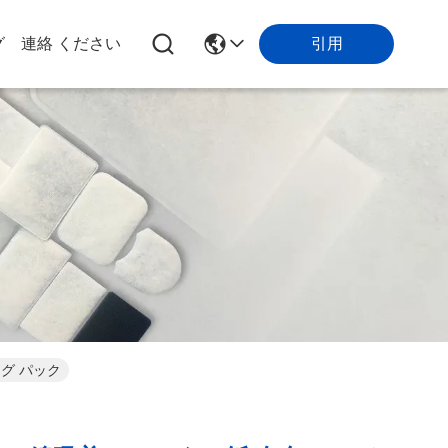
グ
連絡 ください
引用
ッグ パック