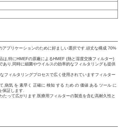
室のアプリケーションのために好ましい選択です.頑丈な構成 70%
特にHMEFの原廠によるHMEF (熱と湿度交換フィルター)
であり,同時に細菌やウイルスの効率的なフィルタリングも提供
々なフィルタリングプロセスで広く使用されていますフィルター
気 を 素早く 正確に 検知 する ため の 価値 ある ツール に
を保証します.
リオにわたって広がります.医療用フィルターの製造を含む高耐久性と