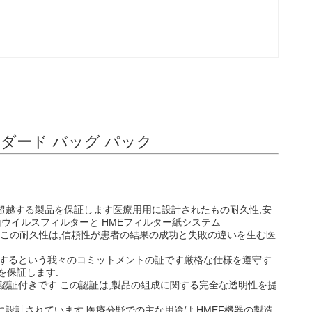
タンダード バッグ パック
超越する製品を保証します医療用用に設計されたもの耐久性,安
菌ウイルスフィルターと HMEフィルター紙システム
この耐久性は,信頼性が患者の結果の成功と失敗の違いを生む医
を提供するという我々のコミットメントの証です厳格な仕様を遵守す
を保証します.
 認証付きです.この認証は,製品の組成に関する完全な透明性を提
設計されています.医療分野での主な用途は,HMEF機器の製造