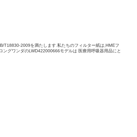
8830-2009を満たします.私たちのフィルター紙は,HMEフ
グワンダのLWD422000666モデルは 医療用呼吸器用品にと