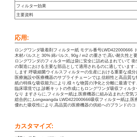
フィルター効果
主要資料
応用:
ロングワンダ吸着剤フィルター紙 モデル番号LWD4220006
木材パルスと 30% 綿パルス, 90g / m2 の重さで,高い
ロングワンダのフィルター紙は袋に安全に詰め込まれていて 衛生
の製造における主要な部品として適用されるのに適しています.
します.呼吸細菌ウイルスフィルターの生産における重要な成分
医療施設や医療機器のサプライチェーンでは,信頼性と高品質な
紙の特殊な吸収能力により,様々な物質の浄化と分離に最適です.
臨床環境では,診断キットの作成にもロングワンダ吸収フィルター紙を使用
なり ますさらに,フィルター紙は,医療機器に組み込まれた空気
総合的に,Longwangda LWD422000666吸収フィ
優れた吸収性により,高品質の医療機器の供給へのブランドのコ
カスタマイズ: