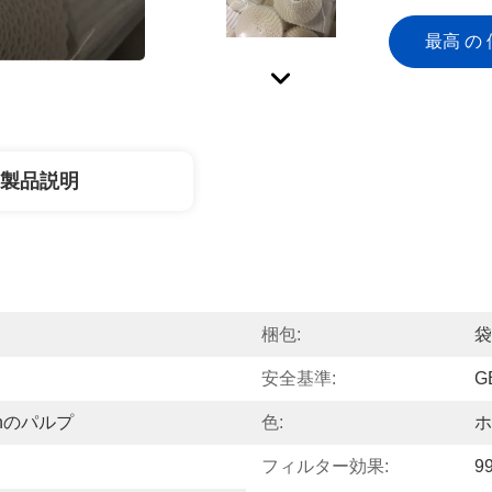
最高 の 
製品説明
梱包:
袋
安全基準:
G
tonのパルプ
色:
ホ
フィルター効果:
9