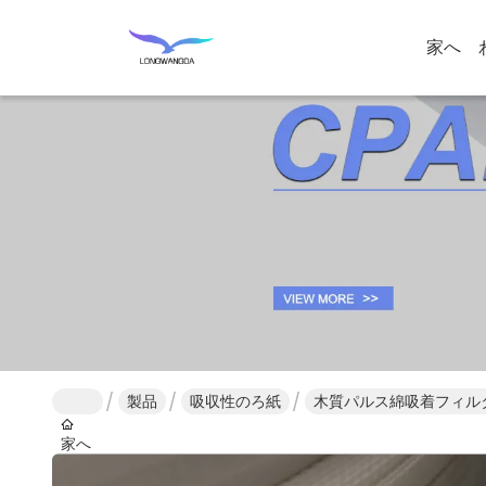
家へ
製品
吸収性のろ紙
木質パルス綿吸着フィルター紙
家へ