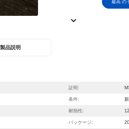
最高 の 
製品説明
証明:
M
条件:
新
耐熱性:
1
パッケージ:
2