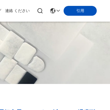
グ
連絡 ください
引用