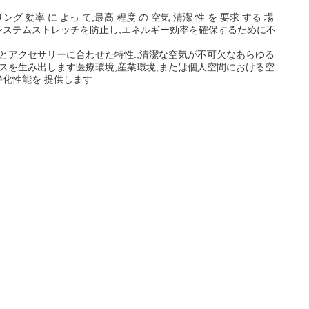
率 に よっ て,最高 程度 の 空気 清潔 性 を 要求 する 場
る.システムストレッチを防止し,エネルギー効率を確保するために不
材料とアクセサリーに合わせた特性.,清潔な空気が不可欠なあらゆる
ンスを生み出します医療環境,産業環境,または個人空間における空
化性能を 提供します