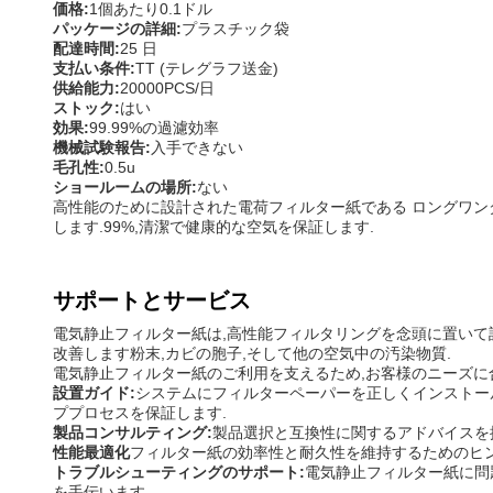
価格:
1個あたり0.1ドル
パッケージの詳細:
プラスチック袋
配達時間:
25 日
支払い条件:
TT (テレグラフ送金)
供給能力:
20000PCS/日
ストック:
はい
効果:
99.99%の過濾効率
機械試験報告:
入手できない
毛孔性:
0.5u
ショールームの場所:
ない
高性能のために設計された電荷フィルター紙である ロングワン
します.99%,清潔で健康的な空気を保証します.
サポートとサービス
電気静止フィルター紙は,高性能フィルタリングを念頭に置いて
改善します粉末,カビの胞子,そして他の空気中の汚染物質.
電気静止フィルター紙のご利用を支えるため,お客様のニーズに
設置ガイド:
システムにフィルターペーパーを正しくインストール
ププロセスを保証します.
製品コンサルティング:
製品選択と互換性に関するアドバイスを
性能最適化
フィルター紙の効率性と耐久性を維持するためのヒ
トラブルシューティングのサポート:
電気静止フィルター紙に問
を手伝います