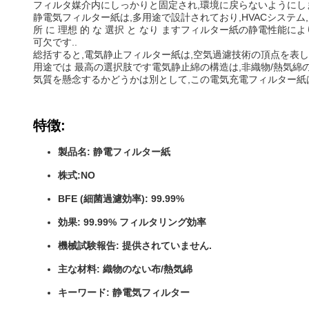
フィルタ媒介内にしっかりと固定され,環境に戻らないようにし
静電気フィルター紙は,多用途で設計されており,HVACシステム,空気
所 に 理想 的 な 選択 と なり ますフィルター紙の静電性
可欠です..
総括すると,電気静止フィルター紙は,空気過濾技術の頂点を表して
用途では 最高の選択肢です電気静止綿の構造は,非織物/熱気綿
気質を懸念するかどうかは別として,この電気充電フィルター紙
特徴:
製品名: 静電フィルター紙
株式:NO
BFE (細菌過濾効率): 99.99%
効果: 99.99% フィルタリング効率
機械試験報告: 提供されていません.
主な材料: 織物のない布/熱気綿
キーワード: 静電気フィルター