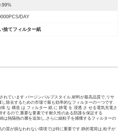
9.99%
0000PCS/DAY
い捨てフィルター紙
されています バージンパルプスタイル,材料が最高品質で,リサ
捕獲し除去するための市場で最も効率的なフィルターの一つです.
構造 は フィルター 紙 に 静電 を 浸透 さ せる電気充電さ
持するので,重要な要素です耐久性のある防護を保証する
気綿は熱隔熱の層を追加し,さらに細粒子を捕獲するフィルターの
気の質が損なわれない環境では特に重要です.静的電荷は,粒子が