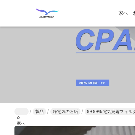
家へ
製品
静電気のろ紙
99.99% 電気充電フィル
家へ