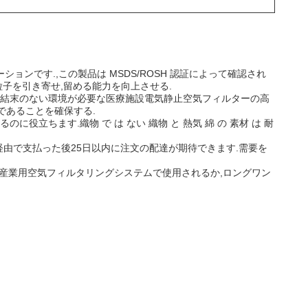
ューションです.,この製品は MSDS/ROSH 認証によって確認され
子を引き寄せ,留める能力を向上させる.
です.結末のない環境が必要な医療施設電気静止空気フィルターの高
であることを確保する.
ちます.織物 で は ない 織物 と 熱気 綿 の 素材 は 耐
TT経由で支払った後25日以内に注文の配達が期待できます.需要を
は産業用空気フィルタリングシステムで使用されるか,ロングワン