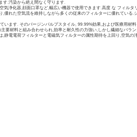
ます.汚染から絶え間なく守ります.
浄化器,顔面口罩など,幅広い機器で使用できます.高度 な フィルタリング 効
能により,優れた空気流を維持しながら多くの従来のフィルターに優れてい
います. そのバージンパルプスタイル, 99.99%効果,および医療用
の主要材料と組み合わせられ,効率と耐久性の力強い,しかし繊細なバラ
は,静電電荷フィルターと電磁気フィルターの属性期待を上回り,空気の浄