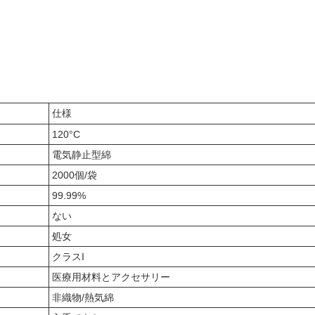
仕様
120°C
電気静止型綿
2000個/袋
99.99%
ない
処女
クラスI
医療用材料とアクセサリー
非織物/熱気綿