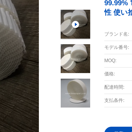
99.99
性 使い
ブランド名:
モデル番号:
MOQ:
価格:
配達時間:
支払条件: