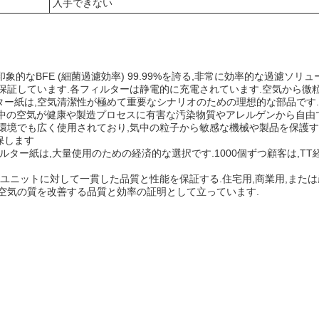
入手できない
は,印象的なBFE (細菌過濾効率) 99.99%を誇る,非常に効率的な過濾ソリ
保証しています.各フィルターは静電的に充電されています.空気から微粒
磁フィルター紙は,空気清潔性が極めて重要なシナリオのための理想的な部品
循環中の空気が健康や製造プロセスに有害な汚染物質やアレルゲンから自由
でも広く使用されており,気中の粒子から敏感な機械や製品を保護するのに役立
保します
フィルター紙は,大量使用のための経済的な選択です.1000個ずつ顧客は,
各ユニットに対して一貫した品質と性能を保証する.住宅用,商業用,また
空気の質を改善する品質と効率の証明として立っています.