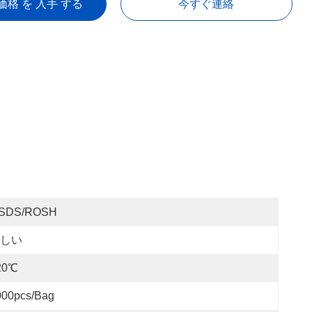
価格 を 入手 する
今すぐ連絡
SDS/ROSH
しい
20℃
000pcs/bag