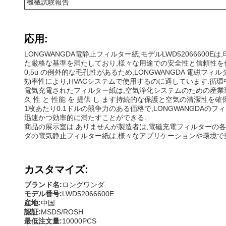
機械試験報告
応用:
LONGWANGDA電静止フィルター紙,モデルLWD52066600E
た厳格な基準を満たしており,様々な用途での安全性と信頼性を
0.5u の例外的な毛孔性があるため,LONGWANGDA 電
効率性により,HVACシステムで使用するのに適しています.
電気充電されたフィルター紙は,空気浄化システムのための産業環境
久 性 と 性能 を 提供 し ます持続的な保護と空気の清潔性を確
1枚あたり0.1ドルの競争力のある価格で,LONGWANGDAの
迅速かつ効率的に満たすことができる.
商品の展示室は ありませんが製造者は,電磁充電フィルターの
ダの電気静止フィルター紙は,様々なアプリケーションや環境で
カスタマイズ:
ブランド名:
ロングワンダ
モデル番号:
LWD52066600E
産地:
中国
認証:
MSDS/ROSH
最低注文量:
10000PCS