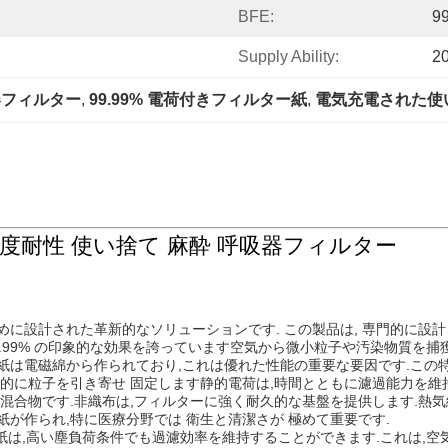
BFE:
9
Supply Ability:
2
器フィルター
, 
99.99% 電荷付きフィルター紙
, 
電気充電された使
C 温度耐性 使い捨て 麻酔 呼吸器フィルター
に設計された革新的なソリューションです. この製品は, 専門的に設計
.99% の印象的な効果を誇っています空気から微小粒子や汚染物質を
電磁綿から作られており,これは優れた性能の重要な要因です.この特殊 な 
率的に粒子を引き寄せ 固定します静的電荷は,時間とともに濾過能力を維
の混合物です.非織布は,フィルターに強く耐久的な基盤を提供します.熱
が作られ,特に医療分野では 衛生と清潔さが 極めて重要です.
紙は,高い塵負荷条件でも過濾効率を維持することができます.これは,空