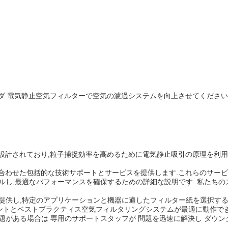
ダ 電気静止空気フィルターで空気の濾過システムを向上させてください
設計されており,粒子捕捉効率を高めるために電気静止吸引の原理を利用
合わせた包括的な技術サポートとサービスを提供します.これらのサービ
し,最適なパフォーマンスを確保するための詳細な説明です. 私たちの
提供し,特定のアプリケーションと機器に適したフィルター紙を選択する
ントとベストプラクティス空気フィルタリングシステムが最適に動作でき
題がある場合は 専用のサポートスタッフが 問題を迅速に解決し ダウ