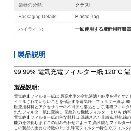
楽器の分類:
クラスI
Packaging Details:
Plastic Bag
ハイライト:
一回使用する麻酔用呼吸
製品説明
99.99% 電気充電フィルター紙 120°
製品説明:
電気静止フィルター紙は 最高水準の空気過濾と純度を満たすため
イクルされていないことを保証する電気静止フィルター紙は 99
医療用材料とアクセサリーの不可欠な部品として,電磁フィルタ紙は
れたフィルター紙に変換し 伝統的な機械フィルターよりも 効
電気静止フィルター紙の主な材料は,洗練された非織布/熱気綿
能力を強化しますこの組み合わせによって,高性能なフィルター紙
この製品の重要な特徴の1つは,静電フィルター特性で,フィルタ