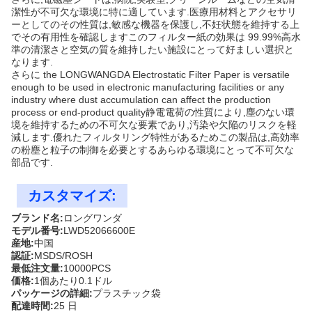
潔性が不可欠な環境に特に適しています.医療用材料とアクセサリ
ーとしてのその性質は,敏感な機器を保護し,不妊状態を維持する上
でその有用性を確認しますこのフィルター紙の効果は 99.99%高水
準の清潔さと空気の質を維持したい施設にとって好ましい選択と
なります.
さらに the LONGWANGDA Electrostatic Filter Paper is versatile
enough to be used in electronic manufacturing facilities or any
industry where dust accumulation can affect the production
process or end-product quality静電電荷の性質により,塵のない環
境を維持するための不可欠な要素であり,汚染や欠陥のリスクを軽
減します.優れたフィルタリング特性があるためこの製品は,高効率
の粉塵と粒子の制御を必要とするあらゆる環境にとって不可欠な
部品です.
カスタマイズ:
ブランド名:
ロングワンダ
モデル番号:
LWD52066600E
産地:
中国
認証:
MSDS/ROSH
最低注文量:
10000PCS
価格:
1個あたり0.1ドル
パッケージの詳細:
プラスチック袋
配達時間:
25 日