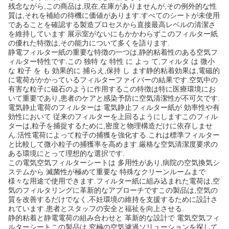
残念ながら,この商品は,現在,在庫がありませんが,その例外的な性
質は,それを補給の待機に価値があります.すべてのシートが未使用
であることを確認する製造プロセスから直接最高レベルの清潔さ
を維持しています 展示室がないにもかかわらずこのフィルター紙
の優れた特徴は,その能力について多くを語ります.
静電フィルター紙の重要な特徴の一つは,静的粘着性のある空気フ
ィルター特性です.この 独特 な 特性 に よっ て,フィルタ は 微小
な 粒子 を も 効果的に 捕らえ,保持 し ます静的粘着効果は,電磁的
に電荷がかかっているフィルターファイバーの結果です.空気中の
有害な粒子に磁石のように作用するこの特徴は特に医療環境にお
いて重要であり,患者のケアと感染予防に空気清潔性が不可欠です.
電気静止電荷のフィルターは 電気静止フィルター紙が 効率性や有
効性において 従来のフィルターを上回るようにしますこのフィル
ターは,粒子を捕捉するために,密度と物理構造だけに依存しませ
ん.活性電荷によって粒子の捕獲を強化する.これは標準フィルター
と比較して微小粒子の捕獲率を高めます.厳格な空気清潔度要求の
ある環境にとって理想的な選択です.
この電気空気フィルターシートは 多用性があり,病院の空気換気シ
ステムから 滅菌性が極めて重要な 特殊なクリーンルームまで
様々な用途で使用できます.フィルター紙に組み込まれた電荷は,空
気のフィルタリングに革新的なアプローチですこの製品は,空気の
質を改善するだけでなく,不妊環境の維持を支援するために設計さ
れています.患者とスタッフの安全と福祉を向上させる.
静的粘着と静電電荷の組み合わせと 革新的な設計で 電気空気フィ
ルターシートこの製品は,究極の空気濾過ソリューションを探して