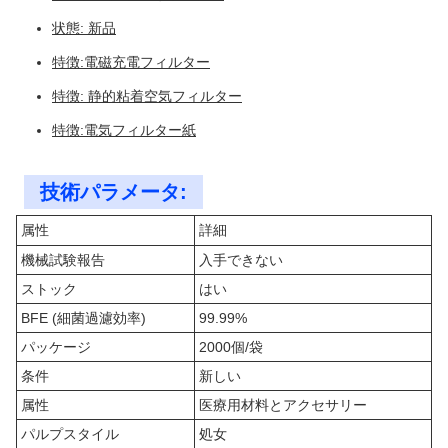
状態: 新品
特徴:電磁充電フィルター
特徴: 静的粘着空気フィルター
特徴:電気フィルター紙
技術パラメータ:
属性
詳細
機械試験報告
入手できない
ストック
はい
BFE (細菌過濾効率)
99.99%
パッケージ
2000個/袋
条件
新しい
属性
医療用材料とアクセサリー
パルプスタイル
処女