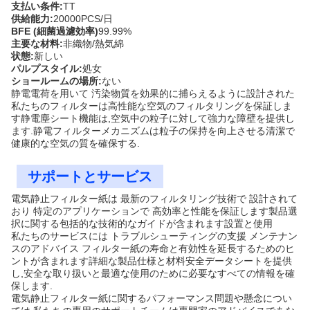
支払い条件:
TT
供給能力:
20000PCS/日
BFE (細菌過濾効率)
99.99%
主要な材料:
非織物/熱気綿
状態:
新しい
パルプスタイル:
処女
ショールームの場所:
ない
静電電荷を用いて 汚染物質を効果的に捕らえるように設計された
私たちのフィルターは高性能な空気のフィルタリングを保証しま
す静電塵シート機能は,空気中の粒子に対して強力な障壁を提供し
ます.静電フィルターメカニズムは粒子の保持を向上させる清潔で
健康的な空気の質を確保する.
サポートとサービス
電気静止フィルター紙は 最新のフィルタリング技術で 設計されて
おり 特定のアプリケーションで 高効率と性能を保証します製品選
択に関する包括的な技術的なガイドが含まれます設置と使用
私たちのサービスには トラブルシューティングの支援 メンテナン
スのアドバイス フィルター紙の寿命と有効性を延長するためのヒ
ントが含まれます詳細な製品仕様と材料安全データシートを提供
し,安全な取り扱いと最適な使用のために必要なすべての情報を確
保します.
電気静止フィルター紙に関するパフォーマンス問題や懸念につい