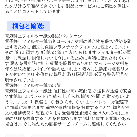
ては,私たちの専用のサポートチームは専門家のアドバイスであな
たを助ける準備ができています.製品とサービスにご満足を保証す
ることにコミットしています.
梱包と輸送:
電気静止フィルター紙の製品パッケージ:
電子静止フィルター紙の各ロールは,材料の整合性を保ち,汚染を防
止するために,個別に保護プラスチックフィルムに包まれています.
その 巻 は 頑丈 な 紙 紙 の 管 に 入れ られ ますフィルター紙が運
搬中に乾燥し,損傷しないようにするために両端に密封されていま
す.動きを最小限に抑え,衝撃を吸収するために,マッサージ材料を
伴う波紋紙箱にパイプが詰め込まれます箱内には詳細な梱包リス
トが付いており,外側には製品名,取り扱説明書,必要な警告記号が
明示されています.
電気静止フィルター紙の出荷:
電気静止フィルター紙は 信頼性の高い宅配便で 送料が迅速で安全
です紙箱 は パレット に 積み上げ られ,輸送 の 間 に 動かない よ
う に しっかり 収縮 し て 包み られ て い ますパレットが配達車
に 慎重に積まれます 荷物の追跡情報を 提供することで 顧客が注
文の進捗状況を 監視できます受領者は,配達を受け入れる前に,損
傷の兆候を検査することをお勧めします.送料に関する問題がある
場合は,すぐに私たちの顧客サービスチームに連絡してください.