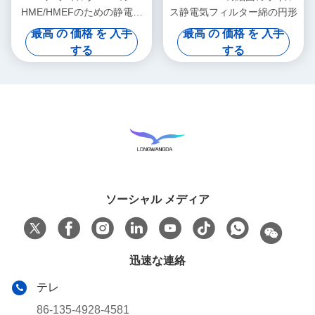
HME/HMEFのための静電気
ス静電気フィルター綿の円形
のろ紙
最高 の 価格 を 入手
最高 の 価格 を 入手
する
する
ソーシャル メディア
迅速な連絡
テレ
86-135-4928-4581