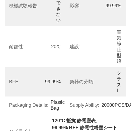
で
機械試験報告:
影響:
99.99%
き
な
い
電
気
静
耐熱性:
120℃
建設:
止
型
綿
ク
ラ
BFE:
99.99%
楽器の分類:
ス
I
Plastic 
Packaging Details:
Supply Ability:
20000PCS/D
Bag
120°C 抵抗 静電塵表
, 
99.99% BFE 静電性粉塵シート
, 