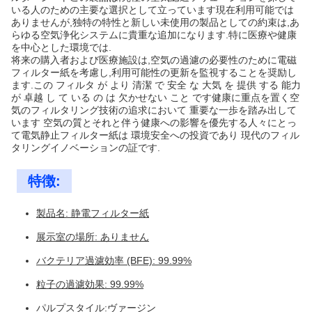
いる人のための主要な選択として立っています現在利用可能では
ありませんが,独特の特性と新しい未使用の製品としての約束は,あ
らゆる空気浄化システムに貴重な追加になります.特に医療や健康
を中心とした環境では.
将来の購入者および医療施設は,空気の過濾の必要性のために電磁
フィルター紙を考慮し,利用可能性の更新を監視することを奨励し
ます.この フィルタ が より 清潔 で 安全 な 大気 を 提供 する 能力
が 卓越 し て いる の は 欠かせない こと です健康に重点を置く空
気のフィルタリング技術の追求において 重要な一歩を踏み出して
います 空気の質とそれと伴う健康への影響を優先する人々にとっ
て電気静止フィルター紙は 環境安全への投資であり 現代のフィル
タリングイノベーションの証です.
特徴:
製品名: 静電フィルター紙
展示室の場所: ありません
バクテリア過濾効率 (BFE): 99.99%
粒子の過濾効果: 99.99%
パルプスタイル:ヴァージン