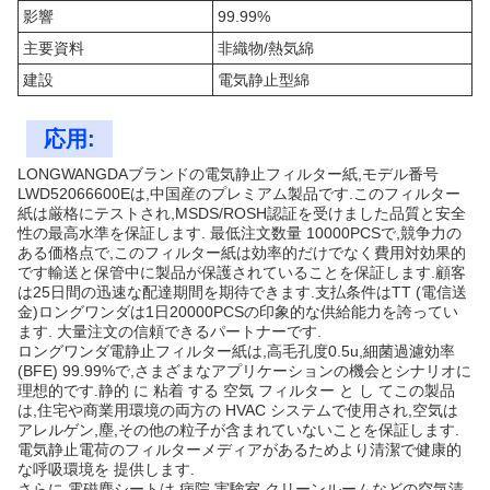
影響
99.99%
主要資料
非織物/熱気綿
建設
電気静止型綿
応用:
LONGWANGDAブランドの電気静止フィルター紙,モデル番号
LWD52066600Eは,中国産のプレミアム製品です.このフィルター
紙は厳格にテストされ,MSDS/ROSH認証を受けました品質と安全
性の最高水準を保証します. 最低注文数量 10000PCSで,競争力の
ある価格点で,このフィルター紙は効率的だけでなく費用対効果的
です輸送と保管中に製品が保護されていることを保証します.顧客
は25日間の迅速な配達期間を期待できます.支払条件はTT (電信送
金)ロングワンダは1日20000PCSの印象的な供給能力を誇ってい
ます. 大量注文の信頼できるパートナーです.
ロングワンダ電静止フィルター紙は,高毛孔度0.5u,細菌過濾効率
(BFE) 99.99%で,さまざまなアプリケーションの機会とシナリオに
理想的です.静的 に 粘着 する 空気 フィルター と し てこの製品
は,住宅や商業用環境の両方の HVAC システムで使用され,空気は
アレルゲン,塵,その他の粒子が含まれていないことを保証します.
電気静止電荷のフィルターメディアがあるためより清潔で健康的
な呼吸環境を 提供します.
さらに,電磁塵シートは,病院,実験室,クリーンルームなどの空気清