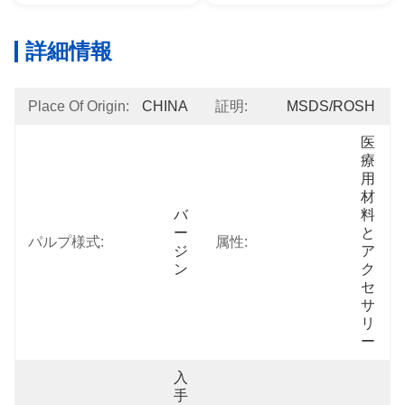
詳細情報
Place Of Origin:
CHINA
証明:
MSDS/ROSH
医
療
用
材
バ
料
ー
と
パルプ様式:
属性:
ジ
ア
ン
ク
セ
サ
リ
ー
入
手