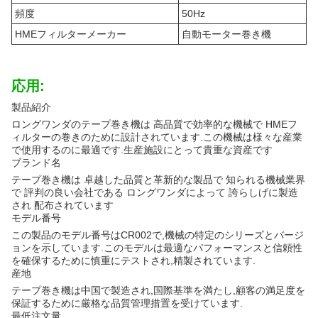
頻度
50Hz
HMEフィルターメーカー
自動モーター巻き機
応用:
製品紹介
ロングワンダのテープ巻き機は 高品質で効率的な機械で HMEフ
ィルターの巻きのために設計されています.この機械は様々な産業
で使用するのに最適です.生産施設にとって貴重な資産です
ブランド名
テープ巻き機は 卓越した品質と革新的な製品で 知られる機械業界
で 評判の良い会社である ロングワンダによって 誇らしげに製造
され 配布されています
モデル番号
この製品のモデル番号はCR002で,機械の特定のシリーズとバージ
ョンを示しています.このモデルは最適なパフォーマンスと信頼性
を確保するために慎重にテストされ,精製されています.
産地
テープ巻き機は中国で製造され,国際基準を満たし,顧客の満足度を
保証するために厳格な品質管理措置を受けています.
最低注文量