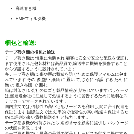
高速巻き機
HMEフィルタ機
梱包と輸送:
テープ巻き機の梱包と輸送
テープ巻き機は 慎重に包装され 顧客に安全で安全な配送を保証し
ます使用された包装材料は高品質で,輸送中に機械を損傷すること
から保護するように設計されています.
各テープ巻き機は,傷や塵の蓄積を防ぐために保護フィルムに包ま
れています.その 後,堅い 紙箱 に 置い て,さらに 保護 する ため に
泡 の 敷き布団 で 囲む.
箱は封印され 会社のロゴと製品情報が 貼られていますパッケージ
は,船運送会社に注意して処理するように警告するために脆弱なス
テッカーでマークされています..
国内注文では,信頼性の高い宅配サービスを利用し,間に合う配達を
保証します.国際注文では,効率的で信頼性の高い輸送を保証するた
めに,評判の良い貨物輸送会社と協力します..
テープ巻き機が出荷されたら 追跡番号を顧客に提供し パッケージ
の状態を監視します
テープ巻き機では,最高の品質の製品とサービスを顧客に提供する