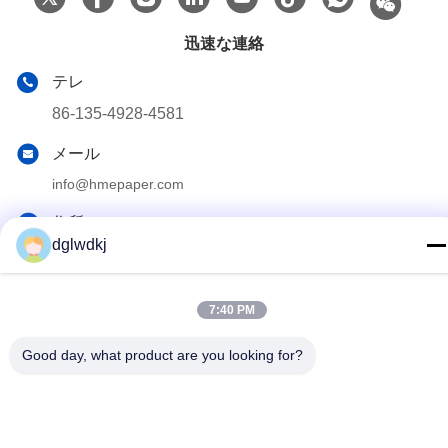
迅速な連絡
テレ
86-135-4928-4581
メール
info@hmepaper.com
住所
dglwdkj
3階,ビル5,No.9 シェングリ通り,トンキオタウン,中高技術ゾ
ーン,広東省,中国
7:40 PM
プライバシーポリシー
|
地図
Good day, what product are you looking for?
中国 良い 品質 hmeはろ紙を サプライヤー。 Copyright© 2022-
2026 Huizhou Longwangda Technology Co., Ltd. すべて 権利は保
護されています.