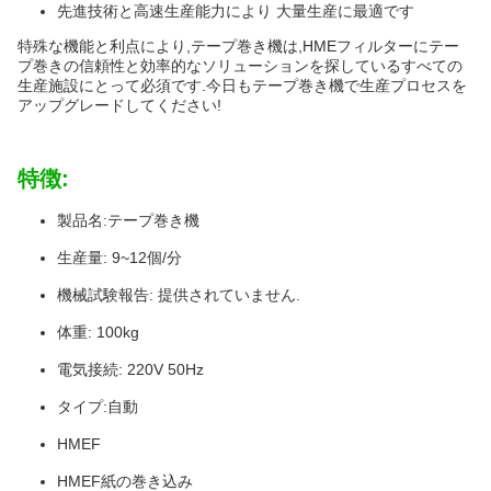
先進技術と高速生産能力により 大量生産に最適です
特殊な機能と利点により,テープ巻き機は,HMEフィルターにテー
プ巻きの信頼性と効率的なソリューションを探しているすべての
生産施設にとって必須です.今日もテープ巻き機で生産プロセスを
アップグレードしてください!
特徴:
製品名:テープ巻き機
生産量: 9~12個/分
機械試験報告: 提供されていません.
体重: 100kg
電気接続: 220V 50Hz
タイプ:自動
HMEF
HMEF紙の巻き込み