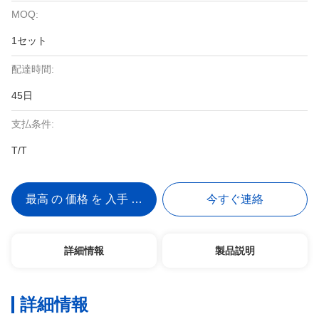
MOQ:
1セット
配達時間:
45日
支払条件:
T/T
最高 の 価格 を 入手 する
今すぐ連絡
詳細情報
製品説明
詳細情報