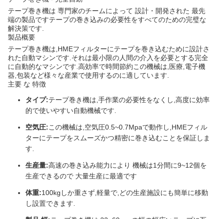
テープ巻き機は 専門家のチームによって 設計・開発された 最先
端の製品ですテープの巻き込みの必要性をすべてのための完璧な
解決策です.
製品概要
テープ巻き機は,HMEフィルターにテープを巻き込むために設計さ
れた自動マシンです.それは最小限の人間の介入を必要とする完全
に自動的なマシンです.高効率で時間節約この機械は,医療,電子機
器,包装など様々な産業で使用するのに適しています.
主要 な 特徴
タイプ:
テープ巻き機は,手作業の必要性をなくし,高度に効率
的で使いやすい自動機械です.
空気圧:
この機械は,空気圧0.5~0.7Mpaで動作し,HMEフィル
ターにテープをスムーズかつ精密に巻き込むことを保証しま
す.
生産量:
高速の巻き込み能力により 機械は1分間に9~12個を
生産できるので 大量生産に最適です
体重:
100kgしか重さず,軽量で,どの生産施設にも簡単に移動
し設置できます.