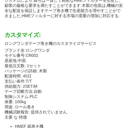
システムにより,彼らは一貫して精密なHMEフィルターを生産し,
顧客の厳格な要求を満たすことができます.木製の包装は,機械の安
全な配送を保証しますテープ巻き機で生産能力を増やすことがで
きました.HMEフィルターに対する市場の需要の増加に対応する.
カスタマイズ:
ロングワンダテープ巻き機のカスタマイズサービス
ブランド名:ロングワンダ
モデル番号:CR002
原産地:中国
最低注文数: 1セット
パッケージの詳細: 木製
配達時間: 45日
支払い条件:T/T
供給能力: 2SET/M
テープ切断方法:自動
制御システム:PLC
体重: 100kg
用途: ロール巻き
機械試験報告: 提供されていません.
主要 な 特徴
HMEF 紙巻き機