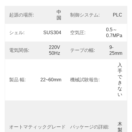
中
起源の場所:
制御システム:
PLC
国
0.5～
シェル:
SUS304
空気圧:
0.7MPa
220V 
9-
電気関係:
テープの幅:
50Hz
25mm
入
手
で
製品 幅:
22~60mm
機械試験報告:
き
な
い
オ
ー
ト
マ
木
オートマティックグレード:
パッケージの詳細:
テ
製