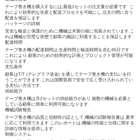
テープ巻き機を購入するには,最低1セットの注文量が必要です. こ
れにより効率的な生産と配送プロセスを可能にし,注文の間に合う
配達を保証します.
パッケージの詳細
安全な輸送と保護のために,機械は木製の箱に包装されています.こ
れは機械が完璧な状態で顧客の施設に到着することを保証します.
配達時間
テープ巻き機の配達期間は,生産時間と輸送時間を含む45日です.
これにより,顧客のための効率的な計画とプロジェクト管理が可能
になります.
支払条件
顧客はT/T (テレグラフ送金) を通してテープ巻き機の支払いを行
うことができます.これは国際貿易で安全で広く受け入れられてい
る支払い方法です.
供給能力
テープ巻き機は月2セットの供給能力があり,複数の機械を必要と
している顧客に簡単に利用可能になります.
機械試験報告
テープ巻き機の品質と信頼性の証として,機械の試験報告書は,要求
に応じて利用できます.このレポートは,機械の性能と仕様に関する
詳細な情報を提供します.
制御システム