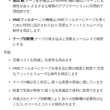
製品 幅:
テープ巻き機は,22~60mmの幅の幅広いテープに互
換性があり,さまざまな種類のアプリケーションに汎用的で
理想的です.
HMEフィルター:
この機械は,HMEフィルターにテープを巻く
ために特別に設計されており,完璧なフィットとスムーズな
動作を保証します.
テープ切断機:
テープの巻き込みと切断をシームレスで精密
にする.
利益
労働コストを削減し 生産性を高めます
HMEフィルターにテープを巻き込む際の精度と精度で 完璧
なフィットとスムーズな操作を保証します
テープの幅が広く対応し,様々な産業や用途に適しています.
軽量で安装が簡単で,様々な生産施設で便利に使用できます.
内蔵されたテープ切断機により,別々の切断機の必要性がな
くなり,スペースとコストが節約されます.