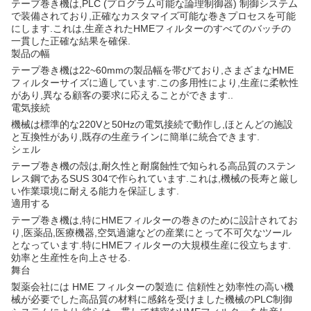
テープ巻き機は,PLC (プログラム可能な論理制御器) 制御システム
で装備されており,正確なカスタマイズ可能な巻きプロセスを可能
にします.これは,生産されたHMEフィルターのすべてのバッチの
一貫した正確な結果を確保.
製品の幅
テープ巻き機は22~60mmの製品幅を帯びており,さまざまなHME
フィルターサイズに適しています.この多用性により,生産に柔軟性
があり,異なる顧客の要求に応えることができます..
電気接続
機械は標準的な220Vと50Hzの電気接続で動作し,ほとんどの施設
と互換性があり,既存の生産ラインに簡単に統合できます.
シェル
テープ巻き機の殻は,耐久性と耐腐蝕性で知られる高品質のステン
レス鋼であるSUS 304で作られています.これは,機械の長寿と厳し
い作業環境に耐える能力を保証します.
適用する
テープ巻き機は,特にHMEフィルターの巻きのために設計されてお
り,医薬品,医療機器,空気過濾などの産業にとって不可欠なツール
となっています.特にHMEフィルターの大規模生産に役立ちます.
効率と生産性を向上させる.
舞台
製薬会社には HME フィルターの製造に 信頼性と効率性の高い機
械が必要でした高品質の材料に感銘を受けました機械のPLC制御