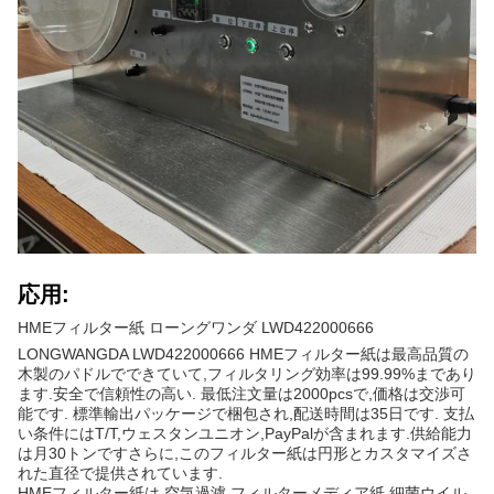
応用:
HMEフィルター紙 ローングワンダ LWD422000666
LONGWANGDA LWD422000666 HMEフィルター紙は最高品質の
木製のパドルでできていて,フィルタリング効率は99.99%まであり
ます.安全で信頼性の高い. 最低注文量は2000pcsで,価格は交渉可
能です. 標準輸出パッケージで梱包され,配送時間は35日です. 支払
い条件にはT/T,ウェスタンユニオン,PayPalが含まれます.供給能力
は月30トンですさらに,このフィルター紙は円形とカスタマイズさ
れた直径で提供されています.
HMEフィルター紙は,空気過濾,フィルターメディア紙,細菌ウイル