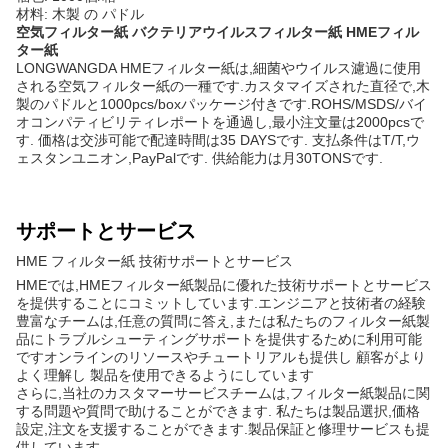
材料: 木製 の パドル
空気フィルター紙 バクテリアウイルスフィルター紙 HMEフィル
ター紙
LONGWANGDA HMEフィルター紙は,細菌やウイルス濾過に使用
される空気フィルター紙の一種です.カスタマイズされた直径で,木
製のパドルと1000pcs/boxパッケージ付きです.ROHS/MSDS/バイ
オコンパティビリティレポートを通過し,最小注文量は2000pcsで
す. 価格は交渉可能で配達時間は35 DAYSです. 支払条件はT/T,ウ
ェスタンユニオン,PayPalです. 供給能力は月30TONSです.
サポートとサービス
HME フィルター紙 技術サポートとサービス
HMEでは,HMEフィルター紙製品に優れた技術サポートとサービス
を提供することにコミットしています.エンジニアと技術者の経験
豊富なチームは,任意の質問に答え,または私たちのフィルター紙製
品にトラブルシューティングサポートを提供するために利用可能
ですオンラインのリソースやチュートリアルも提供し 顧客がより
よく理解し 製品を使用できるようにしています
さらに,当社のカスタマーサービスチームは,フィルター紙製品に関
する問題や質問で助けることができます. 私たちは製品選択,価格
設定,注文を支援することができます.製品保証と修理サービスも提
供しています.