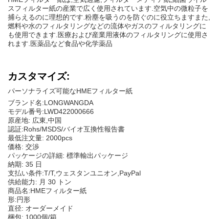
スフィルター紙の産業で広く使用されています.空気中の微粒子を
捕らえるのに理想的です.粉塵を吸うのを防ぐのに役立ちますまた,
燃料や水のフィルタリングなどの流体やガスのフィルタリングに
も使用できます.医療および産業用液体のフィルタリングに使用さ
れます.医薬品など食品や化学薬品
カスタマイズ:
パーソナライズ可能なHMEフィルター紙
ブランド名:LONGWANGDA
モデル番号:LWD422000666
原産地: 広東,中国
認証:Rohs/MSDS/バイオ互換性報告書
最低注文量: 2000pcs
価格: 交渉
パッケージの詳細: 標準輸出パッケージ
納期: 35 日
支払い条件:T/T,ウェスタンユニオン,PayPal
供給能力: 月 30 トン
商品名:HMEフィルター紙
形:円形
直径: オーダーメイド
梱包: 1000個/箱