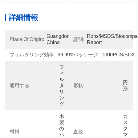
詳細情報
Guangdong, 
Rohs/MSDS/Biocompatib
Place Of Origin:
証明:
China
Report
フィルタリング効率:
99.99%
パッケージ:
1000PCS/BOX
フ
ィ
ル
円
適用する:
タ
形状:
形
リ
ン
グ
木
カ
製
ス
の
タ
材料:
直径:
パ
マ