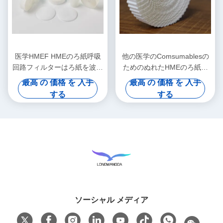
医学HMEF HMEのろ紙呼吸
他の医学のComsumablesの
回路フィルターはろ紙を波形
ためのぬれたHMEのろ紙を
を付けた
波形を付けなさい
最高 の 価格 を 入手
最高 の 価格 を 入手
する
する
ソーシャル メディア