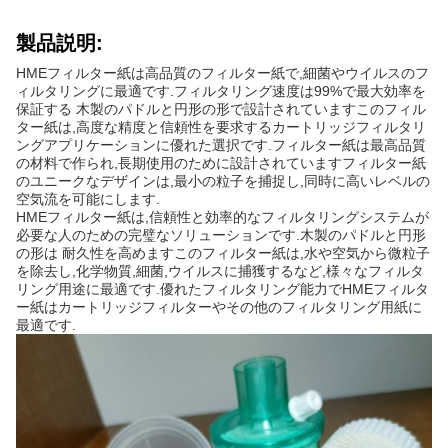
製品説明:
HMEフィルター紙は高品質のフィルター紙で,細菌やウイルスのフ
ィルタリングに最適です.フィルタリング速度は99%で最大効率を
保証する 木製のパドルと円形の形で設計されていますこのフィル
ター紙は,高度な精度と信頼性を要求するカートリッジフィルタリ
ングアプリケーションに優れた選択です.フィルター紙は最高品質
の材料で作られ,長期使用のために設計されていますフィルター紙
のユニークなデザインは,最小の粒子を捕捉し,同時に高いレベルの
空気流を可能にします.
HMEフィルター紙は,信頼性と効率的なフィルタリングシステムが
必要な人のための完璧なソリューションです.木製のパドルと円形
の形は 耐久性を高めますこのフィルター紙は,水や空気から微粒子
を除去し,化学物質,細菌,ウイルスに捕獲するなど,様々なフィルタ
リング用途に最適です.優れたフィルタリング能力でHMEフィルタ
ー紙はカートリッジフィルターやその他のフィルタリング用紙に
最適です.