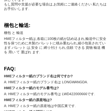
もし質問や支援が必要な場合は,お気軽にご連絡ください.私たちは
お手伝いします.
梱包と輸送:
梱包 と 輸送
HMEフィルター紙は,各箱に100枚の紙が詰め込まれ,輸送中に安全
性を保つために木製のパレットに積み重ねられ,縮小包装されてい
ます.パレット は,安全 に 縛り付け られ,信頼 できる 貨物 輸送 機
を 用い て 運ばれ ます.
FAQ:
HMEフィルター紙のブランド名は何ですか?
A: HMEフィルター紙のブランド名は LONGWANGDA.
HMEフィルター紙のモデル番号は?
A: HMEフィルター紙のモデル番号は LWD422000666です.
HMEフィルター紙の原産地は?
A: HMEフィルター紙の原産地は中国広東です.