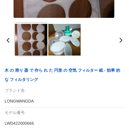
木 の 滑り 器 で 作ら れ た 円形 の 空気 フィルター 紙 - 効率 的
な フィルタリング
ブランド名:
LONGWANGDA
モデル番号:
LWD422000666