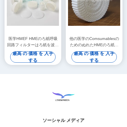
医学HMEF HMEのろ紙呼吸
他の医学のComsumablesの
回路フィルターはろ紙を波形
ためのぬれたHMEのろ紙を
を付けた
波形を付けなさい
最高 の 価格 を 入手
最高 の 価格 を 入手
する
する
ソーシャル メディア