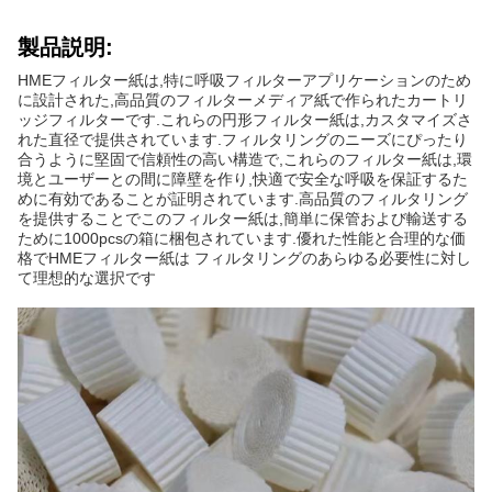
製品説明:
HMEフィルター紙は,特に呼吸フィルターアプリケーションのため
に設計された,高品質のフィルターメディア紙で作られたカートリ
ッジフィルターです.これらの円形フィルター紙は,カスタマイズさ
れた直径で提供されています.フィルタリングのニーズにぴったり
合うように堅固で信頼性の高い構造で,これらのフィルター紙は,環
境とユーザーとの間に障壁を作り,快適で安全な呼吸を保証するた
めに有効であることが証明されています.高品質のフィルタリング
を提供することでこのフィルター紙は,簡単に保管および輸送する
ために1000pcsの箱に梱包されています.優れた性能と合理的な価
格でHMEフィルター紙は フィルタリングのあらゆる必要性に対し
て理想的な選択です