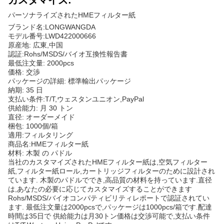
カスタマイズ:
パーソナライズされたHMEフィルター紙
ブランド名:LONGWANGDA
モデル番号:LWD422000666
原産地: 広東,中国
認証:Rohs/MSDS/バイオ互換性報告書
最低注文量: 2000pcs
価格: 交渉
パッケージの詳細: 標準輸出パッケージ
納期: 35 日
支払い条件:T/T,ウェスタンユニオン,PayPal
供給能力: 月 30 トン
直径: オーダーメイド
梱包: 1000個/箱
適用:フィルタリング
商品名:HMEフィルター紙
材料: 木製 の パドル
当社のカスタマイズされたHMEフィルター紙は,空気フィルター
紙,フィルター紙ロール,カートリッジフィルターのために設計され
ています. 木製のパドルででき,高品質の材料を持っています.直径
は,あなたの必要に応じてカスタマイズすることができます
Rohs/MSDS/バイオコンパティビリティレポートで認証されてい
ます. 最低注文量は2000pcsで,パッケージは1000pcs/箱です.配達
時間は35日で 供給能力は月30トン価格は交渉可能で,支払い条件