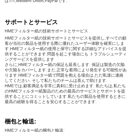
はT/T,Western Union,PayPalです.
サポートとサービス
HMEフィルター紙の技術サポートとサービス
HMEフィルター紙の技術サポートとサービスを提供し,すべての顧
客が当社の製品を使用する際に優れたユーザー体験を確実にしま
す.HMEフィルター紙の使用と保守に関する詳細なアドバイスを提
供することができます.問題を起こす場合にも トラブルシューティ
ングサービスを提供します
さらに,HMEフィルター紙の保証も延長します. 保証は製造の欠陥
や欠陥をカバーします.また,正常な着用により発生する可能性があ
ります.HMEフィルター紙で問題を抱える場合は,ただ私達に連絡
してください. そして私たちのチームは喜んで助けます.
HMEでは,顧客満足を非常に真剣に受け止めます. 私たちは,私たち
のHMEフィルター紙製品のための最高のサービスとサポートを提
供することにコミットしています.私たちの製品を使用するときに
最高の経験を得ることを安心することができます.
梱包と輸送:
HMEフィルター紙の梱包と輸送: