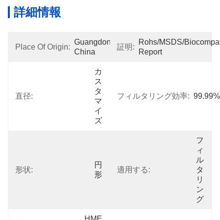
詳細情報
Guangdong, 
Rohs/MSDS/Biocompatib
Place Of Origin:
証明:
China
Report
カ
ス
タ
直径:
フィルタリング効率:
99.99%
マ
イ
ズ
フ
ィ
ル
円
形状:
適用する:
タ
形
リ
ン
グ
HME