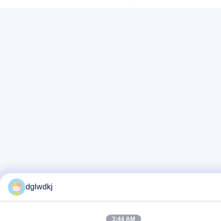
dglwdkj
3:44 AM