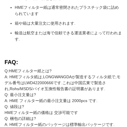
HMEフィルター紙は通常密閉されたプラスチック袋に詰め
られています
箱や箱は大量注文に使用されます.
輸送は航空または海で信頼できる運送業者によって行われま
す.
FAQ:
Q:HMEフィルター紙とは?
A: HMEフィルタ紙は,LONGWANGDAが製造するフィルタ紙で,モ
デル番号はLWD422000666です.これは中国広東で製造さ
れ,Rohs/MSDS/バイオ互換性報告書の証明書があります.
Q: 最小注文量は?
A: HME フィルター紙の最小注文量は 2000pcs です.
Q: 値段は?
HMEフィルター紙の価格は 交渉可能です
Q: 梱包の詳細は?
A: HMEフィルター紙のパッケージは標準輸出パッケージです.