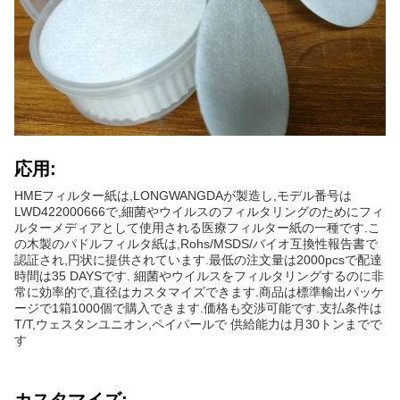
応用:
HMEフィルター紙は,LONGWANGDAが製造し,モデル番号は
LWD422000666で,細菌やウイルスのフィルタリングのためにフィ
ルターメディアとして使用される医療フィルター紙の一種です.こ
の木製のパドルフィルタ紙は,Rohs/MSDS/バイオ互換性報告書で
認証され,円状に提供されています.最低の注文量は2000pcsで配達
時間は35 DAYSです. 細菌やウイルスをフィルタリングするのに非
常に効率的で,直径はカスタマイズできます.商品は標準輸出パッケ
ージで1箱1000個で購入できます.価格も交渉可能です.支払条件は
T/T,ウェスタンユニオン,ペイパールで 供給能力は月30トンまでで
す