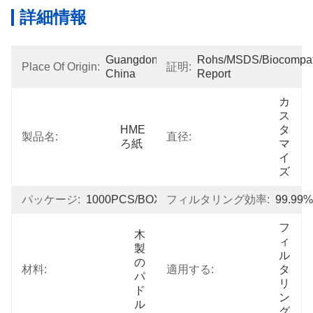
詳細情報
Guangdong, 
Rohs/MSDS/Biocompatib
Place Of Origin:
証明:
China
Report
カ
ス
HME
タ
製品名:
直径:
ろ紙
マ
イ
ズ
パッケージ:
1000PCS/BOX
フィルタリング効率:
99.99%
フ
木
ィ
製
ル
の
材料:
適用する:
タ
パ
リ
ド
ン
ル
グ