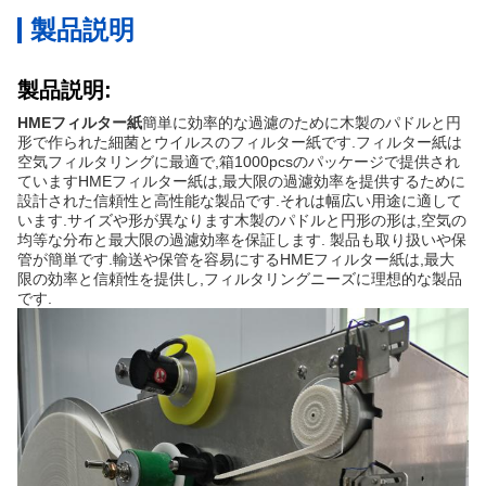
製品説明
製品説明:
HMEフィルター紙
簡単に効率的な過濾のために木製のパドルと円
形で作られた細菌とウイルスのフィルター紙です.フィルター紙は
空気フィルタリングに最適で,箱1000pcsのパッケージで提供され
ていますHMEフィルター紙は,最大限の過濾効率を提供するために
設計された信頼性と高性能な製品です.それは幅広い用途に適して
います.サイズや形が異なります木製のパドルと円形の形は,空気の
均等な分布と最大限の過濾効率を保証します. 製品も取り扱いや保
管が簡単です.輸送や保管を容易にするHMEフィルター紙は,最大
限の効率と信頼性を提供し,フィルタリングニーズに理想的な製品
です.