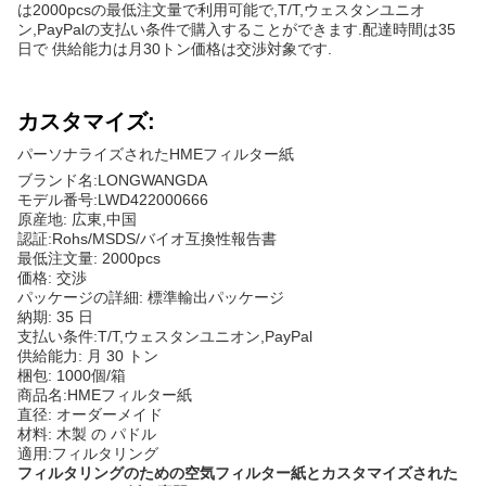
は2000pcsの最低注文量で利用可能で,T/T,ウェスタンユニオ
ン,PayPalの支払い条件で購入することができます.配達時間は35
日で 供給能力は月30トン価格は交渉対象です.
カスタマイズ:
パーソナライズされたHMEフィルター紙
ブランド名:LONGWANGDA
モデル番号:LWD422000666
原産地: 広東,中国
認証:Rohs/MSDS/バイオ互換性報告書
最低注文量: 2000pcs
価格: 交渉
パッケージの詳細: 標準輸出パッケージ
納期: 35 日
支払い条件:T/T,ウェスタンユニオン,PayPal
供給能力: 月 30 トン
梱包: 1000個/箱
商品名:HMEフィルター紙
直径: オーダーメイド
材料: 木製 の パドル
適用:フィルタリング
フィルタリングのための空気フィルター紙とカスタマイズされた