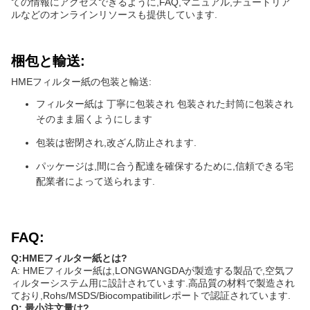
ての情報にアクセスできるように,FAQ,マニュアル,チュートリア
ルなどのオンラインリソースも提供しています.
梱包と輸送:
HMEフィルター紙の包装と輸送:
フィルター紙は 丁寧に包装され 包装された封筒に包装され
そのまま届くようにします
包装は密閉され,改ざん防止されます.
パッケージは,間に合う配達を確保するために,信頼できる宅
配業者によって送られます.
FAQ:
Q:HMEフィルター紙とは?
A: HMEフィルター紙は,LONGWANGDAが製造する製品で,空気フ
ィルターシステム用に設計されています.高品質の材料で製造され
ており,Rohs/MSDS/Biocompatibilitレポートで認証されています.
Q: 最小注文量は?