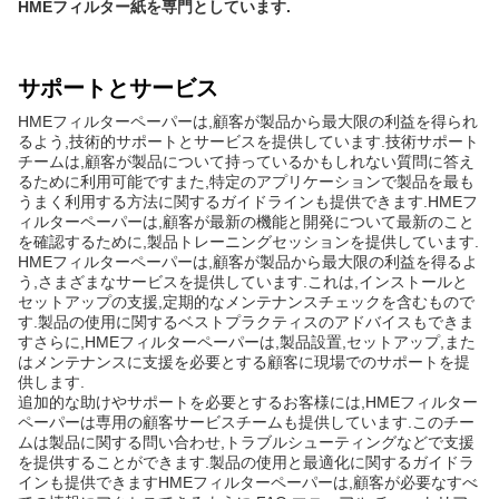
HMEフィルター紙を専門としています.
サポートとサービス
HMEフィルターペーパーは,顧客が製品から最大限の利益を得られ
るよう,技術的サポートとサービスを提供しています.技術サポート
チームは,顧客が製品について持っているかもしれない質問に答え
るために利用可能ですまた,特定のアプリケーションで製品を最も
うまく利用する方法に関するガイドラインも提供できます.HMEフ
ィルターペーパーは,顧客が最新の機能と開発について最新のこと
を確認するために,製品トレーニングセッションを提供しています.
HMEフィルターペーパーは,顧客が製品から最大限の利益を得るよ
う,さまざまなサービスを提供しています.これは,インストールと
セットアップの支援,定期的なメンテナンスチェックを含むもので
す.製品の使用に関するベストプラクティスのアドバイスもできま
すさらに,HMEフィルターペーパーは,製品設置,セットアップ,また
はメンテナンスに支援を必要とする顧客に現場でのサポートを提
供します.
追加的な助けやサポートを必要とするお客様には,HMEフィルター
ペーパーは専用の顧客サービスチームも提供しています.このチー
ムは製品に関する問い合わせ,トラブルシューティングなどで支援
を提供することができます.製品の使用と最適化に関するガイドラ
インも提供できますHMEフィルターペーパーは,顧客が必要なすべ