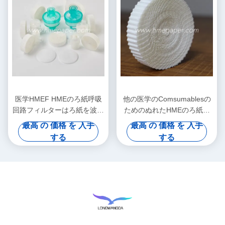
医学HMEF HMEのろ紙呼吸
他の医学のComsumablesの
回路フィルターはろ紙を波形
ためのぬれたHMEのろ紙を
を付けた
波形を付けなさい
最高 の 価格 を 入手
最高 の 価格 を 入手
する
する