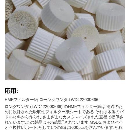
応用:
HMEフィルター紙 ローングワンダ LWD422000666
ロングワンダ (LWD422000666) のHMEフィルター紙は,濾過のた
めに設計された吸収性フィルター紙シートである.それは木製のパ
ドル材料から作られ,さまざまなカスタマイズされた直径で提供さ
れています.この製品はRohs認証されています,MSDS,およびバイ
オ互換性レポート,そして1つの箱は1000pcsを含んでいます.それ