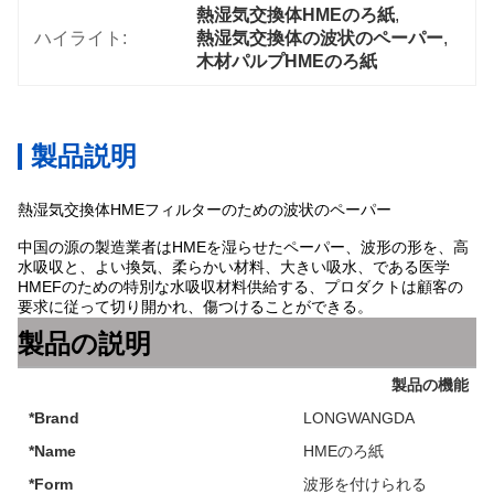
熱湿気交換体HMEのろ紙
, 
ハイライト:
熱湿気交換体の波状のペーパー
, 
木材パルプHMEのろ紙
製品説明
熱湿気交換体HMEフィルターのための波状のペーパー
中国の源の製造業者はHMEを湿らせたペーパー、波形の形を、高
水吸収と、よい換気、柔らかい材料、大きい吸水、である医学
HMEFのための特別な水吸収材料供給する、プロダクトは顧客の
要求に従って切り開かれ、傷つけることができる。
製品の説明
製品の機能
*Brand
LONGWANGDA
*Name
HMEのろ紙
*Form
波形を付けられる