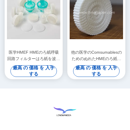
医学HMEF HMEのろ紙呼吸
他の医学のComsumablesの
回路フィルターはろ紙を波形
ためのぬれたHMEのろ紙を
を付けた
波形を付けなさい
最高 の 価格 を 入手
最高 の 価格 を 入手
する
する