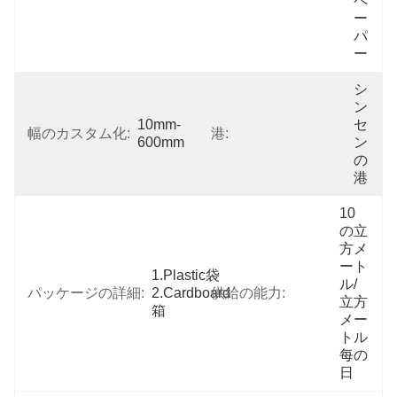
ペ
ー
パ
ー
シ
ン
10mm-
セ
幅のカスタム化:
港:
600mm
ン
の
港
10
の立
方メ
ート
1.Plastic袋
ル/
パッケージの詳細:
2.Cardboard
供給の能力:
立方
箱
メー
トル
每の   
日