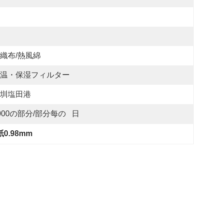
織布/熱風綿
温・保湿フィルター
圳塩田港
000の部分/部分每の   日
0.98mm