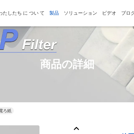
わたしたち に つい て
製品
ソリューション
ビデオ
ブロ
商品の詳細
電ろ紙