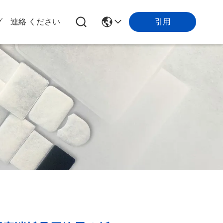
引用
グ
連絡 ください