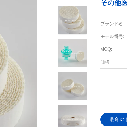
その他
ブランド名:
モデル番号:
MOQ:
価格:
最高 の 