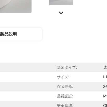
製品説明
除菌タイプ:
遠
サイズ:
L
貯蔵寿命:
2
品質認証:
M
安全基準:
G