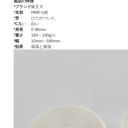
製品の特徴
*ブランド
龍王大
*名前
HMEろ紙
*形
ひだのついた
*C
臭い
白い
*身長
0.98mm
*重さ
160～190g/㎡
*幅
10mm～590mm
*効果
保温と保湿