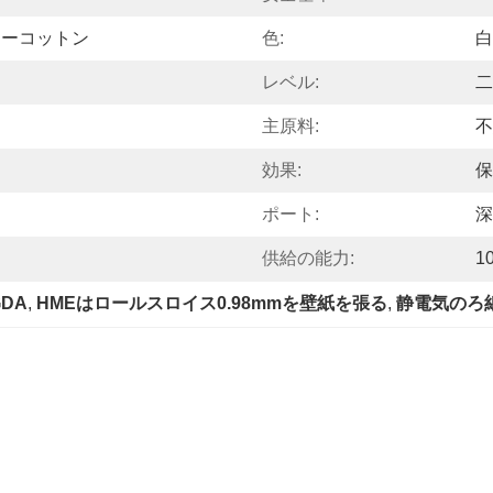
ターコットン
色:
白
レベル:
二
主原料:
不
効果:
保
ポート:
深
供給の能力:
1
DA
, 
HMEはロールスロイス0.98mmを壁紙を張る
, 
静電気のろ紙