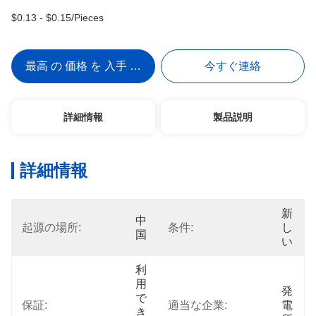
$0.13 - $0.15/Pieces
最高 の 価格 を 入手 する
今すぐ連絡
詳細情報
製品説明
詳細情報
新
中
起源の場所:
条件:
し
国
い
利
用
発
で
保証:
適当な企業:
電
き