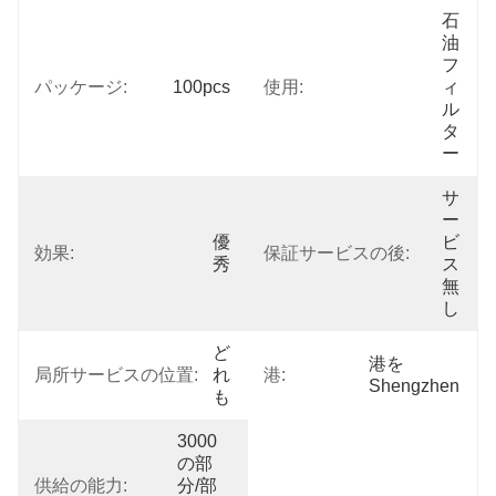
石
油
フ
パッケージ:
100pcs
使用:
ィ
ル
タ
ー
サ
ー
優
ビ
効果:
保証サービスの後:
秀
ス
無
し
ど
港を
局所サービスの位置:
れ
港:
Shengzhen
も
3000
の部
供給の能力:
分/部