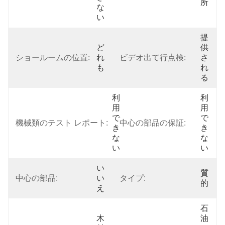
所
な
い
提
ど
供
ショールームの位置:
れ
ビデオ出て行点検:
さ
も
れ
る
利
利
用
用
で
で
機械類のテスト レポート:
中心の部品の保証:
き
き
な
な
い
い
い
質
中心の部品:
い
タイプ:
的
え
石
木
油