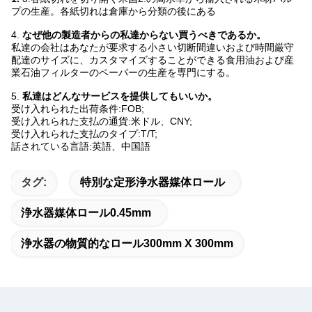
プの生産。各紙切れは倉庫から分類の後にある
4.
なぜ他の製造者からの私達からない買うべきであるか。
私達の会社はあなたが要求する小さい切断間違いおよび時間厳守
配達のサイズに、カスタマイズすることができる食用油および産
業石油フィルターのペーパーの生産を専門にする。
5.
私達はどんなサービスを提供してもいいか。
受け入れられた出荷条件:FOB;
受け入れられた支払の通貨:米ドル、CNY;
受け入れられた支払のタイプ:T/T;
話されている言語:英語、中国語
タグ:
特別な定形浄水器媒体ロール
浄水器媒体ロール0.45mm
浄水器の物質的なロール300mm X 300mm