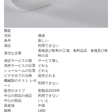
指定
項目
価値
条件
新しい
保証
利用できない
食糧及び飲料の工場、食料品店、食糧及び飲
適当な企業
料の店
保証サービスの後
サービス無し
局所サービスの位置
どれも
ショールームの位置
どれも
ビデオ出て行点検
提供される
機械類のテスト レポ
利用できない
ート
販売のタイプ
新製品2020年
中心の部品の保証
利用できない
中心の部品
いいえ
原産地
中国
銘柄
LWD