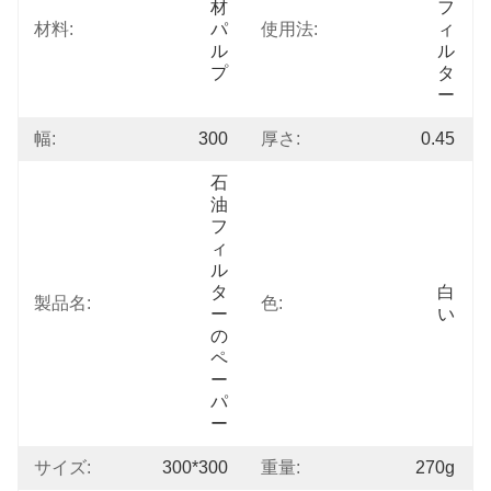
材
フ
材料:
パ
使用法:
ィ
ル
ル
プ
タ
ー
幅:
300
厚さ:
0.45
石
油
フ
ィ
ル
タ
白
製品名:
色:
ー
い
の
ペ
ー
パ
ー
サイズ:
300*300
重量:
270g