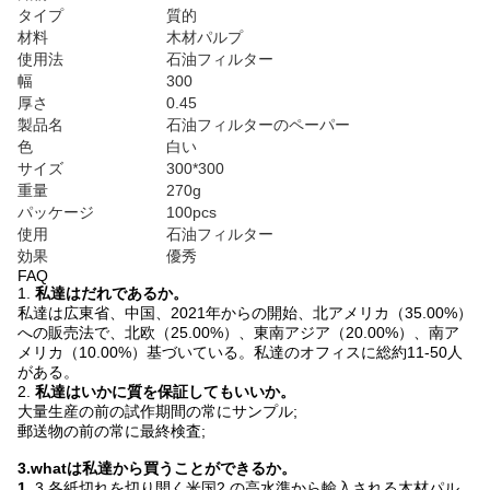
タイプ
質的
材料
木材パルプ
使用法
石油フィルター
幅
300
厚さ
0.45
製品名
石油フィルターのペーパー
色
白い
サイズ
300*300
重量
270g
パッケージ
100pcs
使用
石油フィルター
効果
優秀
FAQ
1.
私達はだれであるか。
私達は広東省、中国、2021年からの開始、北アメリカ（35.00%）
への販売法で、北欧（25.00%）、東南アジア（20.00%）、南ア
メリカ（10.00%）基づいている。私達のオフィスに総約11-50人
がある。
2.
私達はいかに質を保証してもいいか。
大量生産の前の試作期間の常にサンプル;
郵送物の前の常に最終検査;
3.whatは私達から買うことができるか。
1.
3.各紙切れを切り開く米国2.の高水準から輸入される木材パル