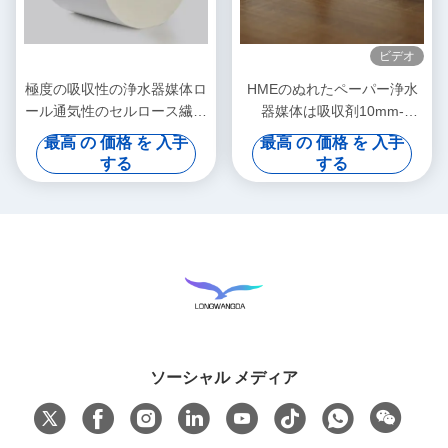
ビデオ
極度の吸収性の浄水器媒体ロ
HMEのぬれたペーパー浄水
ール通気性のセルロース繊維
器媒体は吸収剤10mm-
のペーパー600mm
600mm OEMを転がす
最高 の 価格 を 入手
最高 の 価格 を 入手
する
する
ソーシャル メディア