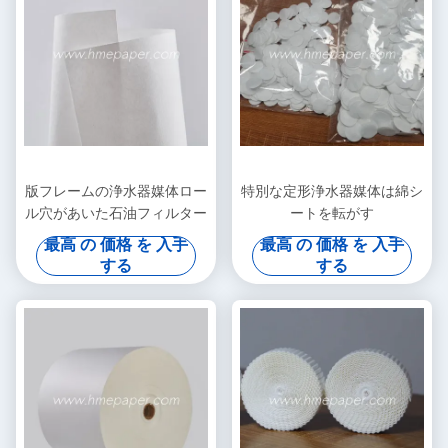
版フレームの浄水器媒体ロー
特別な定形浄水器媒体は綿シ
ル穴があいた石油フィルター
ートを転がす
最高 の 価格 を 入手
最高 の 価格 を 入手
する
する