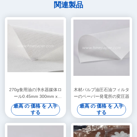
関連製品
270g食用油の浄水器媒体ロ
木材パルプ油圧石油フィルタ
ール0.45mm 300mm x
ーのペーパー発電所の変圧器
300mm
最高 の 価格 を 入手
最高 の 価格 を 入手
する
する