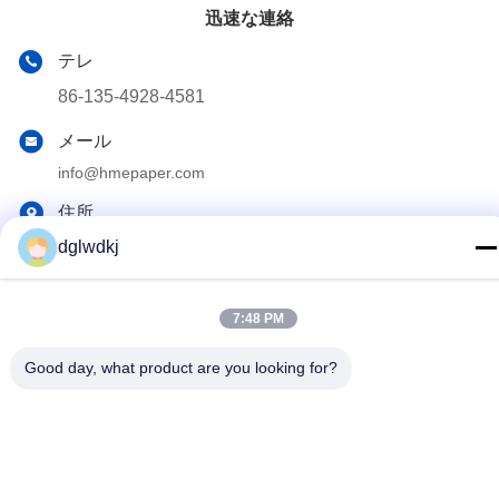
迅速な連絡
テレ
86-135-4928-4581
メール
info@hmepaper.com
住所
3階,ビル5,No.9 シェングリ通り,トンキオタウン,中高技術ゾ
dglwdkj
ーン,広東省,中国
7:48 PM
プライバシーポリシー
|
地図
Good day, what product are you looking for?
中国 良い 品質 hmeはろ紙を サプライヤー。 Copyright© 2022-
2025 Huizhou Longwangda Technology Co., Ltd. すべて 権利は保
護されています.